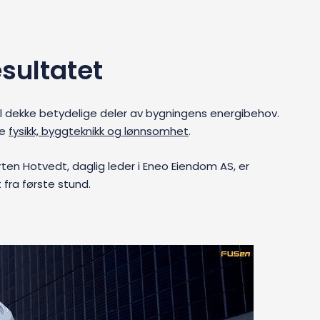
esultatet
kal dekke betydelige deler av bygningens energibehov.
ne
fysikk, byggteknikk og lønnsomhet
.
en Hotvedt, daglig leder i Eneo Eiendom AS, er
 fra første stund.