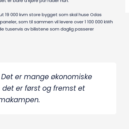
det er bare å kjøre på! råder hun.
aut 19 000 kvm store bygget som skal huse Odas
aneler, som til sammen vil levere over 1 100 000 kWh
 de tusenvis av bilistene som daglig passerer
! Det er mange økonomiske
det er først og fremst et
klimakampen.