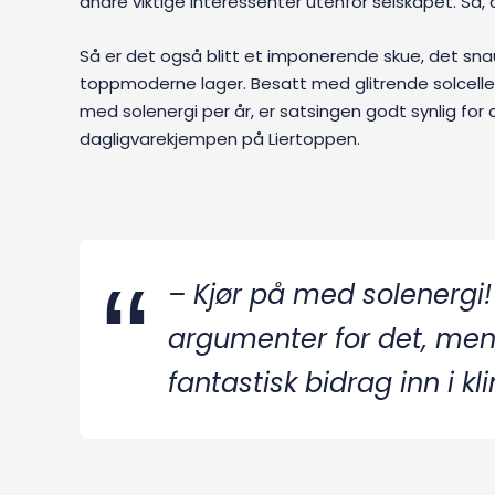
andre viktige interessenter utenfor selskapet. Så, 
Så er det også blitt et imponerende skue, det sn
toppmoderne lager. Besatt med glitrende solcellep
med solenergi per år, er satsingen godt synlig for
dagligvarekjempen på Liertoppen.
– Kjør på med solenergi
argumenter for det, men 
fantastisk bidrag inn i 