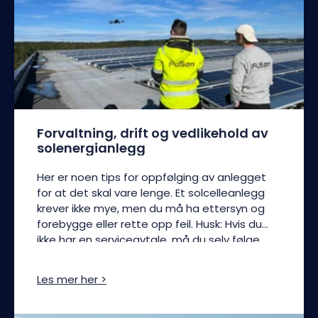
Forvaltning, drift og vedlikehold av
solenergianlegg
Her er noen tips for oppfølging av anlegget
for at det skal vare lenge. Et solcelleanlegg
krever ikke mye, men du må ha ettersyn og
forebygge eller rette opp feil. Husk: Hvis du
ikke har en serviceavtale, må du selv følge
godt med på anlegget. Les videre for å få en
grundig gjennomgang av de seks viktigste
Les mer her >
punktene for forsvarlig og lønnsom drift av
solenergianlegget.