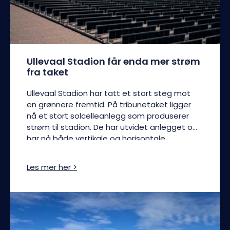
Ullevaal Stadion får enda mer strøm
fra taket
Ullevaal Stadion har tatt et stort steg mot
en grønnere fremtid. På tribunetaket ligger
nå et stort solcelleanlegg som produserer
strøm til stadion. De har utvidet anlegget og
har nå både vertikale og horisontale
solcellepaneler. Prosjektet er levert av FUSen,
og representanter fra stadion skryter av
Les mer her >
både prosessen og resultatet.